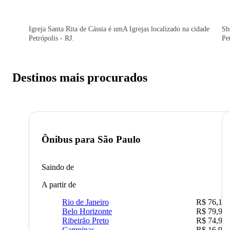
Igreja Santa Rita de Cássia é umA Igrejas localizado na cidade
Sh
Petrópolis - RJ.
Pe
Destinos mais procurados
Ônibus para
São Paulo
Saindo de
A partir de
Rio de Janeiro
R$ 76,10
Belo Horizonte
R$ 79,99
Ribeirão Preto
R$ 74,90
Campinas
R$ 16,90