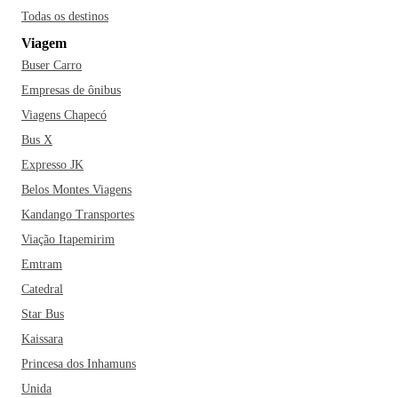
Todas os destinos
Viagem
Buser Carro
Empresas de ônibus
Viagens Chapecó
Bus X
Expresso JK
Belos Montes Viagens
Kandango Transportes
Viação Itapemirim
Emtram
Catedral
Star Bus
Kaissara
Princesa dos Inhamuns
Unida