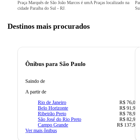
Praça Marquês de São João Marcos é umA Praças localizado na
Pa
cidade Paraíba do Sul - RJ.
Su
Destinos mais procurados
Ônibus para
São Paulo
Saindo de
A partir de
Rio de Janeiro
R$ 76,09
Belo Horizonte
R$ 91,90
Ribeirão Preto
R$ 78,90
São José do Rio Preto
R$ 82,90
Campo Grande
R$ 137,90
Ver mais ônibus