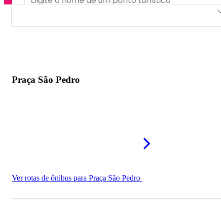
Praça São Pedro
Área de Lazer da Av. Amazonas
Praça das Bandeiras
Praça São Pedro
Ver rotas de ônibus para Praça São Pedro