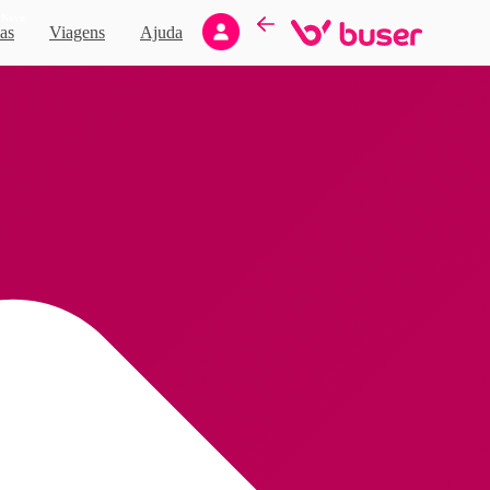
Novo
as
Viagens
Ajuda