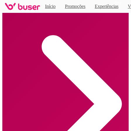
Novo
Início
Promoções
Experiências
V
Home