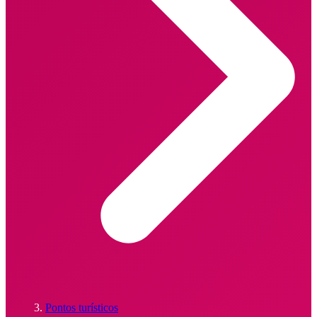
Pontos turísticos