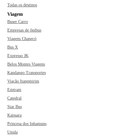
Todas os destinos
Viagem
Buser Carro
Empresas de ônibus
Viagens Chapecó
Bus X
Expresso JK
Belos Montes Viagens
Kandango Transportes
Viação Itapemirim
Emtram
Catedral
Star Bus
Kaissara
Princesa dos Inhamuns
Unida