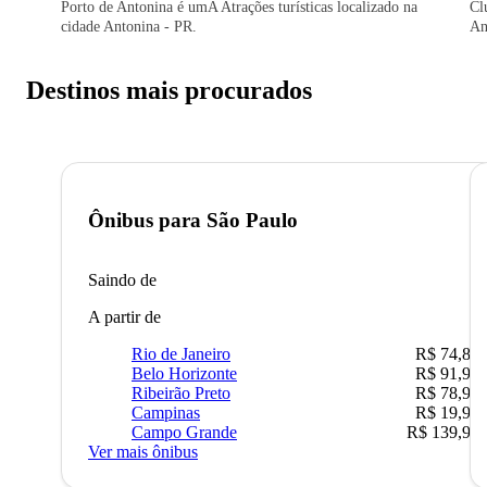
Porto de Antonina é umA Atrações turísticas localizado na
Cl
cidade Antonina - PR.
An
Destinos mais procurados
Ônibus para
São Paulo
Saindo de
A partir de
Rio de Janeiro
R$ 74,80
Belo Horizonte
R$ 91,90
Ribeirão Preto
R$ 78,90
Campinas
R$ 19,90
Campo Grande
R$ 139,90
Ver mais ônibus