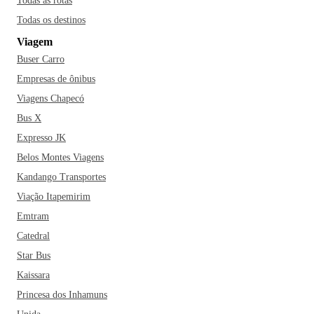
Todas as rotas
Todas os destinos
Viagem
Buser Carro
Empresas de ônibus
Viagens Chapecó
Bus X
Expresso JK
Belos Montes Viagens
Kandango Transportes
Viação Itapemirim
Emtram
Catedral
Star Bus
Kaissara
Princesa dos Inhamuns