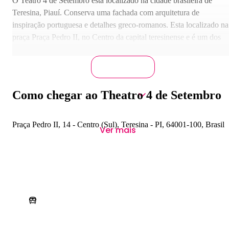
O Teatro 4 de Setembro está localizado na cidade brasileira de
Teresina, Piauí. Conserva uma fachada com arquitetura de
inspiração portuguesa e detalhes greco-romanos. Esta localizado na
praça Praça Pedro II, no Centro da capital teresinense e é um dos
principais palcos para as artes cênicas no Estado.
Como chegar ao Theatro 4 de Setembro
Praça Pedro II, 14 - Centro (Sul), Teresina - PI, 64001-100, Brasil
Ver mais