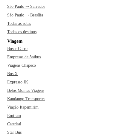
São Paulo ➝ Salvador
São Paulo ➝ Brasília
Todas as rotas
Todas os destinos
Viagem
Buser Carro
Empresas de ônibus
Viagens Chapecó
Bus X
Expresso JK
Belos Montes Viagens
Kandango Transportes
Viação Itapemirim
Emtram
Catedral
Star Bus