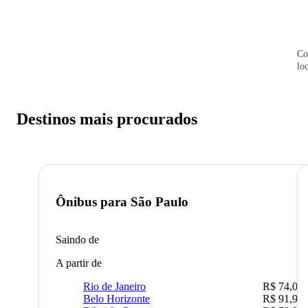
Co
lo
Destinos mais procurados
Ônibus para
São Paulo
Saindo de
A partir de
Rio de Janeiro
R$ 74,00
Belo Horizonte
R$ 91,90