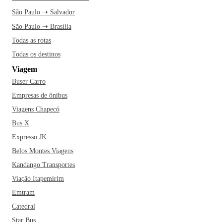
São Paulo ➝ Salvador
São Paulo ➝ Brasília
Todas as rotas
Todas os destinos
Viagem
Buser Carro
Empresas de ônibus
Viagens Chapecó
Bus X
Expresso JK
Belos Montes Viagens
Kandango Transportes
Viação Itapemirim
Emtram
Catedral
Star Bus