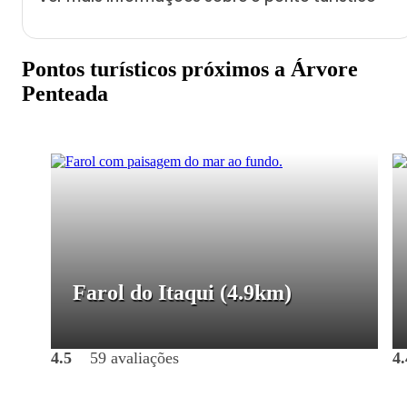
Pontos turísticos próximos a Árvore
Penteada
Farol do Itaqui
(4.9km)
4.5
59 avaliações
4.