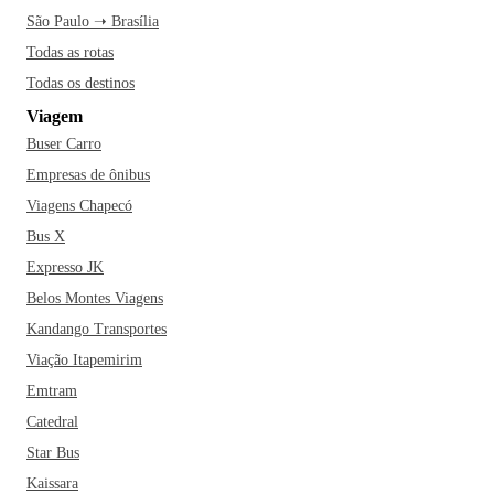
São Paulo ➝ Brasília
Todas as rotas
Todas os destinos
Viagem
Buser Carro
Empresas de ônibus
Viagens Chapecó
Bus X
Expresso JK
Belos Montes Viagens
Kandango Transportes
Viação Itapemirim
Emtram
Catedral
Star Bus
Kaissara