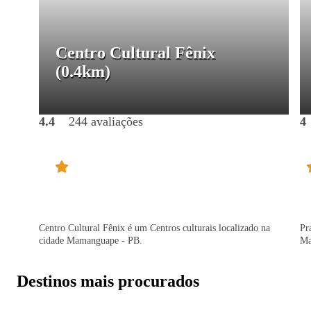
Centro Cultural Fênix
(0.4km)
4.4
244 avaliações
4
Centro Cultural Fênix é um Centros culturais localizado na
Pr
cidade Mamanguape - PB.
Ma
Destinos mais procurados