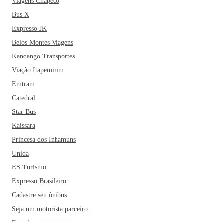
Viagens Chapecó
Bus X
Expresso JK
Belos Montes Viagens
Kandango Transportes
Viação Itapemirim
Emtram
Catedral
Star Bus
Kaissara
Princesa dos Inhamuns
Unida
ES Turismo
Expresso Brasileiro
Cadastre seu ônibus
Seja um motorista parceiro