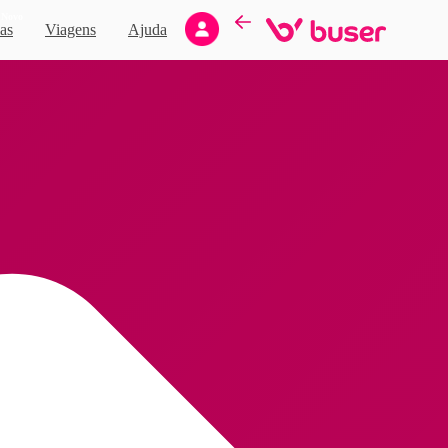
Novo
as
Viagens
Ajuda