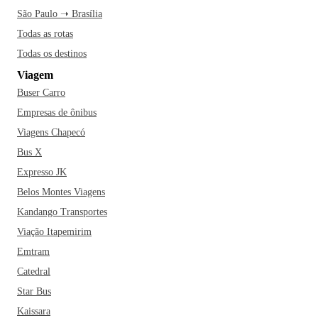
São Paulo ➝ Brasília
Todas as rotas
Todas os destinos
Viagem
Buser Carro
Empresas de ônibus
Viagens Chapecó
Bus X
Expresso JK
Belos Montes Viagens
Kandango Transportes
Viação Itapemirim
Emtram
Catedral
Star Bus
Kaissara