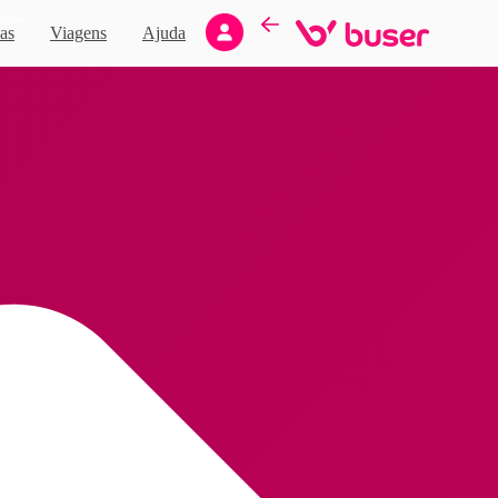
Novo
as
Viagens
Ajuda