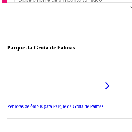
Parque da Gruta de Palmas
Refúgio de Vida Silvestre dos Campos de Palmas
Parque de Exposições Pé Vermelho
Parque da Gruta de Palmas
Ver rotas de ônibus para Parque da Gruta de Palmas