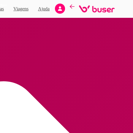
Novo
as
Viagens
Ajuda