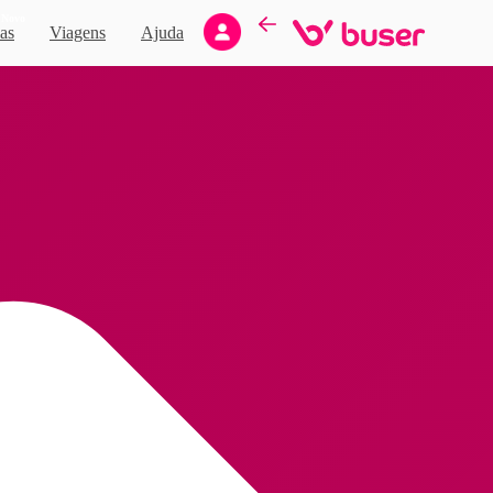
Novo
as
Viagens
Ajuda