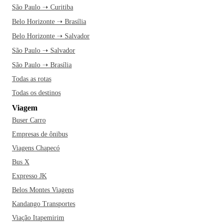
São Paulo ➝ Curitiba
Belo Horizonte ➝ Brasília
Belo Horizonte ➝ Salvador
São Paulo ➝ Salvador
São Paulo ➝ Brasília
Todas as rotas
Todas os destinos
Viagem
Buser Carro
Empresas de ônibus
Viagens Chapecó
Bus X
Expresso JK
Belos Montes Viagens
Kandango Transportes
Viação Itapemirim