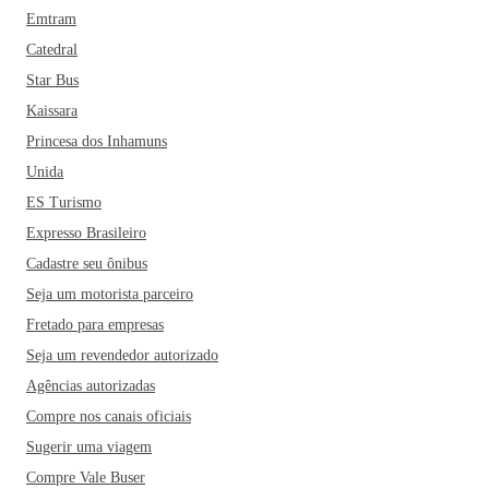
Emtram
Catedral
Star Bus
Kaissara
Princesa dos Inhamuns
Unida
ES Turismo
Expresso Brasileiro
Cadastre seu ônibus
Seja um motorista parceiro
Fretado para empresas
Seja um revendedor autorizado
Agências autorizadas
Compre nos canais oficiais
Sugerir uma viagem
Compre Vale Buser