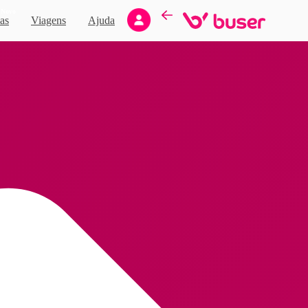
Novo
as
Viagens
Ajuda