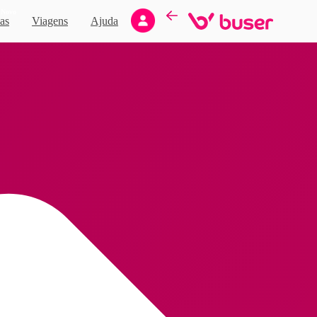
Novo
as
Viagens
Ajuda