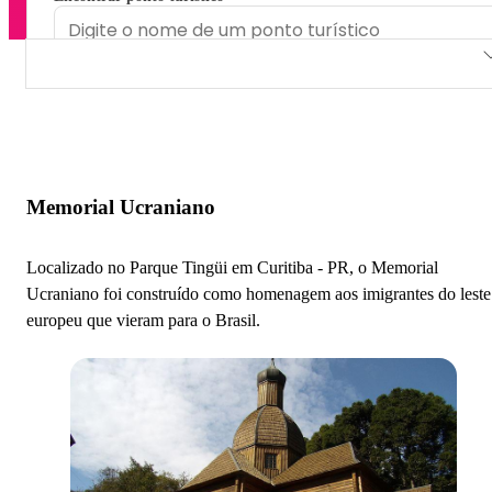
Memorial Ucraniano
Memorial da Imigração Japonesa
Memorial da Segurança no Transporte
Memorial Ucraniano
Memorial da Imigração Polonesa
Localizado no Parque Tingüi em Curitiba - PR, o Memorial
Memorial Árabe
Ucraniano foi construído como homenagem aos imigrantes do leste
europeu que vieram para o Brasil.
Panteon dos Heroes
Memorial Africano
Memorial da Imigração Polonesa
Memorial Paranista