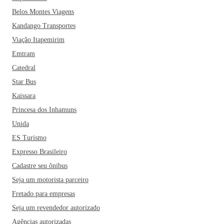
Belos Montes Viagens
Kandango Transportes
Viação Itapemirim
Emtram
Catedral
Star Bus
Kaissara
Princesa dos Inhamuns
Unida
ES Turismo
Expresso Brasileiro
Cadastre seu ônibus
Seja um motorista parceiro
Fretado para empresas
Seja um revendedor autorizado
Agências autorizadas