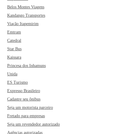
Belos Montes Viagens
Kandango Transportes
Viação Itapemirim
Emtram
Catedral
Star Bus
Kaissara
Princesa dos Inhamuns
Unida
ES Turismo
Expresso Brasileiro
Cadastre seu ônibus
Seja um motorista parceiro
Fretado para empresas
Seja um revendedor autorizado
Agências autorizadas