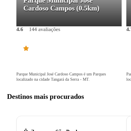
Parque Municipal José
Cardoso Campos
(0.5km)
4.6
144 avaliações
4.
Parque Municipal José Cardoso Campos é um Parques
Pa
localizado na cidade Tangará da Serra - MT.
lo
Destinos mais procurados