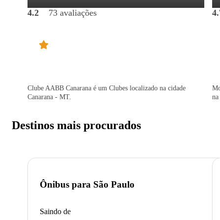
4.2
73 avaliações
4.
Clube AABB Canarana é um Clubes localizado na cidade
Mo
Canarana - MT.
na
Destinos mais procurados
Ônibus para
São Paulo
Saindo de