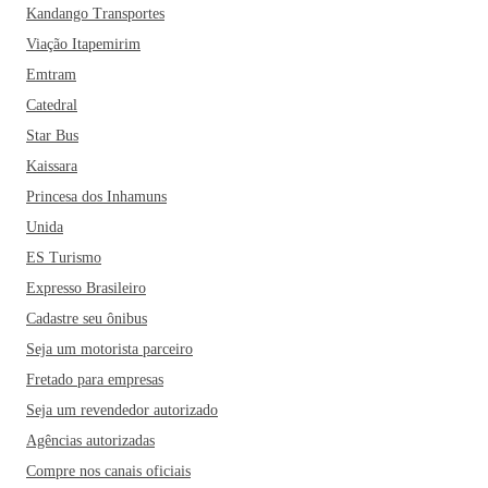
Kandango Transportes
Viação Itapemirim
Emtram
Catedral
Star Bus
Kaissara
Princesa dos Inhamuns
Unida
ES Turismo
Expresso Brasileiro
Cadastre seu ônibus
Seja um motorista parceiro
Fretado para empresas
Seja um revendedor autorizado
Agências autorizadas
Compre nos canais oficiais