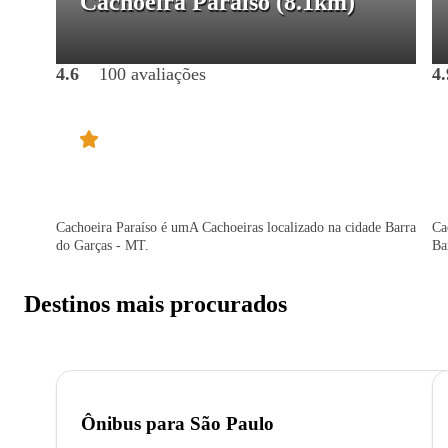
Cachoeira Paraíso
(8.1km)
4.6
100 avaliações
4.
Cachoeira Paraíso é umA Cachoeiras localizado na cidade Barra
Ca
do Garças - MT.
Ba
Destinos mais procurados
Ônibus para
São Paulo