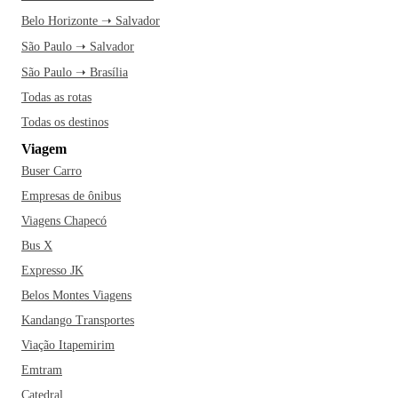
Belo Horizonte ➝ Salvador
São Paulo ➝ Salvador
São Paulo ➝ Brasília
Todas as rotas
Todas os destinos
Viagem
Buser Carro
Empresas de ônibus
Viagens Chapecó
Bus X
Expresso JK
Belos Montes Viagens
Kandango Transportes
Viação Itapemirim
Emtram
Catedral