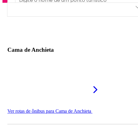
Cama de Anchieta
Morro do Paranambuco
Morro do Sapucaitava
Cama de Anchieta
Pier do Guaraú
Mirante da Caixa D'Água
Ver rotas de ônibus para Cama de Anchieta