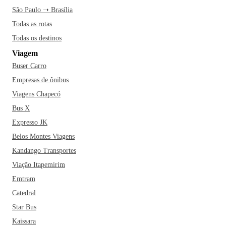
São Paulo ➝ Brasília
Todas as rotas
Todas os destinos
Viagem
Buser Carro
Empresas de ônibus
Viagens Chapecó
Bus X
Expresso JK
Belos Montes Viagens
Kandango Transportes
Viação Itapemirim
Emtram
Catedral
Star Bus
Kaissara