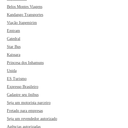
Belos Montes Viagens
Kandango Transportes
Viação Itapemirim
Emtram
Catedral
Star Bus
Kaissara
Princesa dos Inhamuns
Unida
ES Turismo
Expresso Brasileiro
Cadastre seu ônibus
Seja um motorista parceiro
Fretado para empresas
Seja um revendedor autorizado
Agências autorizadas