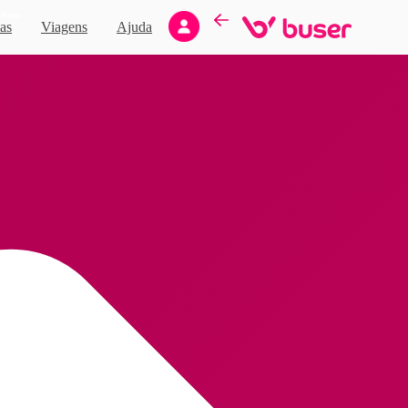
Novo
as
Viagens
Ajuda