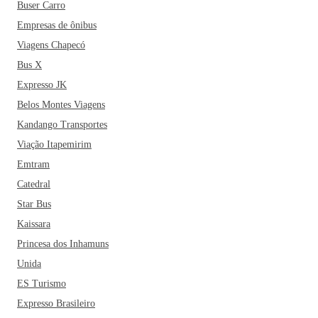
Buser Carro
Empresas de ônibus
Viagens Chapecó
Bus X
Expresso JK
Belos Montes Viagens
Kandango Transportes
Viação Itapemirim
Emtram
Catedral
Star Bus
Kaissara
Princesa dos Inhamuns
Unida
ES Turismo
Expresso Brasileiro