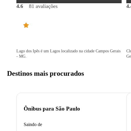
4.6
81 avaliações
4.
Lago dos Ipês é um Lagos localizado na cidade Campos Gerais
Cl
- MG.
Ge
Destinos mais procurados
Ônibus para
São Paulo
Saindo de