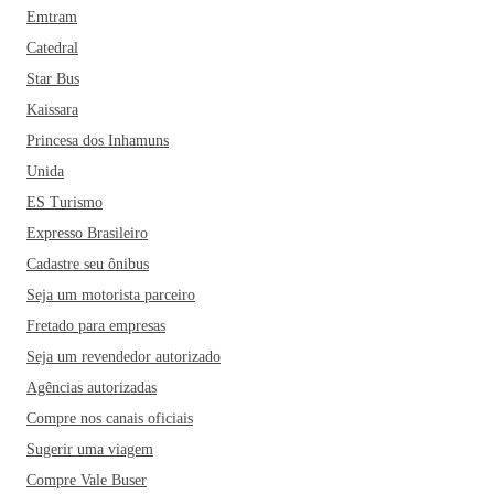
Emtram
Catedral
Star Bus
Kaissara
Princesa dos Inhamuns
Unida
ES Turismo
Expresso Brasileiro
Cadastre seu ônibus
Seja um motorista parceiro
Fretado para empresas
Seja um revendedor autorizado
Agências autorizadas
Compre nos canais oficiais
Sugerir uma viagem
Compre Vale Buser