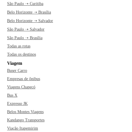
São Paulo ➝ Curitiba
Belo Horizonte ➝ Brasília
Belo Horizonte ➝ Salvador
São Paulo ➝ Salvador
São Paulo ➝ Brasília
Todas as rotas
Todas os destinos
Viagem
Buser Carro
Empresas de ônibus
Viagens Chapecó
Bus X
Expresso JK
Belos Montes Viagens
Kandango Transportes
Viação Itapemirim