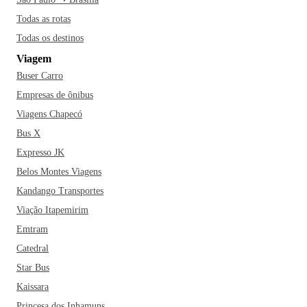
Todas as rotas
Todas os destinos
Viagem
Buser Carro
Empresas de ônibus
Viagens Chapecó
Bus X
Expresso JK
Belos Montes Viagens
Kandango Transportes
Viação Itapemirim
Emtram
Catedral
Star Bus
Kaissara
Princesa dos Inhamuns