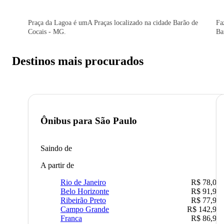
Praça da Lagoa é umA Praças localizado na cidade Barão de
Fa
Cocais - MG.
Ba
Destinos mais procurados
Ônibus para
São Paulo
Saindo de
A partir de
Rio de Janeiro
R$ 78,02
Belo Horizonte
R$ 91,90
Ribeirão Preto
R$ 77,90
Campo Grande
R$ 142,90
Franca
R$ 86,90