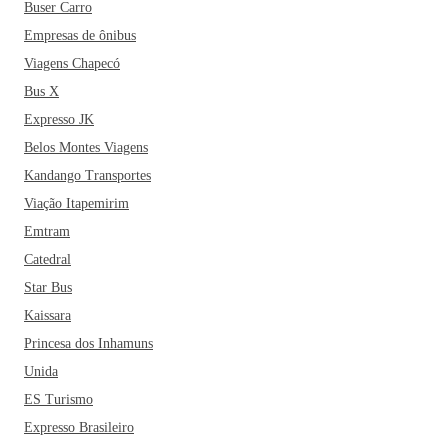
Buser Carro
Empresas de ônibus
Viagens Chapecó
Bus X
Expresso JK
Belos Montes Viagens
Kandango Transportes
Viação Itapemirim
Emtram
Catedral
Star Bus
Kaissara
Princesa dos Inhamuns
Unida
ES Turismo
Expresso Brasileiro