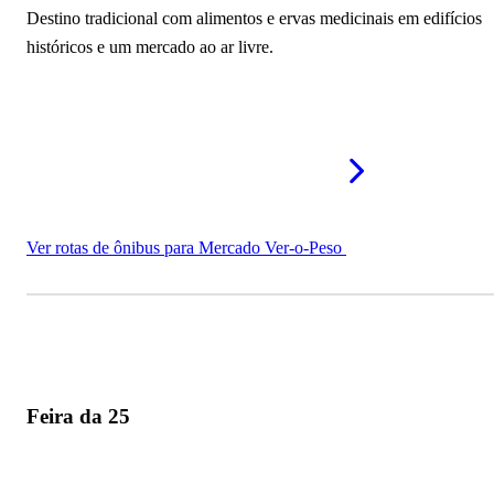
Destino tradicional com alimentos e ervas medicinais em edifícios
Mercado Municipal de Porto Grande
históricos e um mercado ao ar livre.
Feira do Produtor e Mercado Municipal
Mercado Municipal de Paragominas
Mercado Modelo de Santarém
Mercado Municipal de Parauapebas
Ver rotas de ônibus para Mercado Ver-o-Peso
Feira Coberta da Laranjeiras
Mais mercados no Pará
Feira da 25