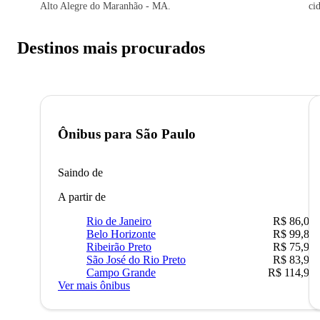
Alto Alegre do Maranhão - MA.
ci
Destinos mais procurados
Ônibus para
São Paulo
Saindo de
A partir de
Rio de Janeiro
R$ 86,00
Belo Horizonte
R$ 99,89
Ribeirão Preto
R$ 75,90
São José do Rio Preto
R$ 83,90
Campo Grande
R$ 114,90
Ver mais ônibus