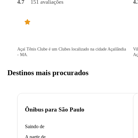
4.7
151 avaliações
4.
Açaí Tênis Clube é um Clubes localizado na cidade Açailândia
Vi
- MA.
Aç
Destinos mais procurados
Ônibus para
São Paulo
Saindo de
A partir de