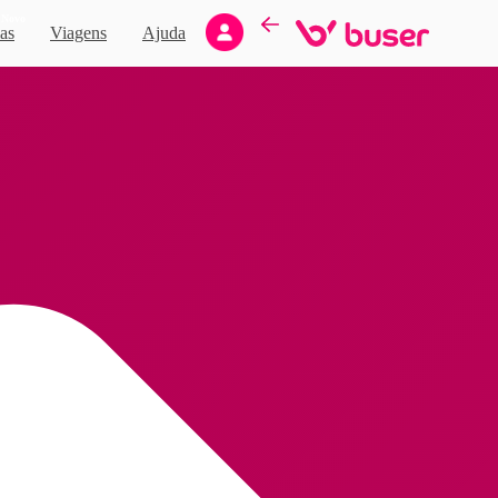
Novo
as
Viagens
Ajuda