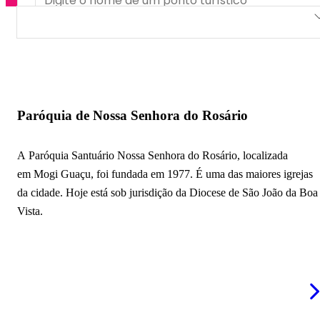
Paróquia de Nossa Senhora do Rosário
Paróquia de Santo Antônio
Paróquia São José Operário
Paróquia de Nossa Senhora do Rosário
Igreja Matriz da Imaculada Conceição
A Paróquia Santuário Nossa Senhora do Rosário, localizada
Igreja de Cristo Pentecostal de Mogi-Guaçu
em Mogi Guaçu, foi fundada em 1977. É uma das maiores igrejas
Igreja de São Sebastião
da cidade. Hoje está sob jurisdição da Diocese de São João da Boa
Vista.