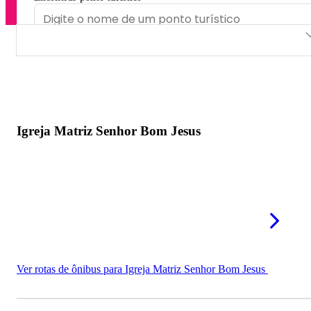
Igreja Matriz Senhor Bom Jesus
Paróquia Nossa Senhora Aparecida
Paróquia Divino Espírito Santo
Igreja Matriz Senhor Bom Jesus
Congregação Cristã no Brasil de Matão
Paróquia Santa Cruz
Paróquia São José
Paróquia São Sebastião
Igreja de Santo Expedito
Ver rotas de ônibus para Igreja Matriz Senhor Bom Jesus