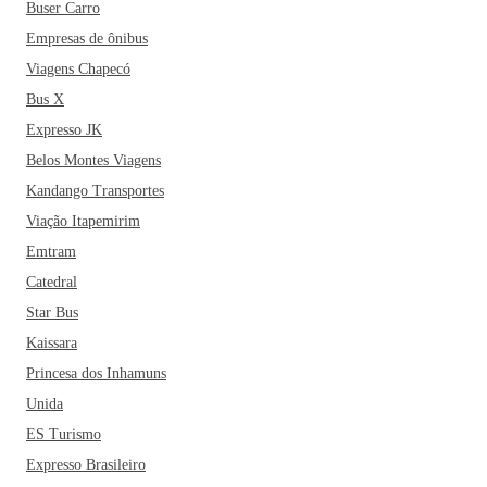
Buser Carro
Empresas de ônibus
Viagens Chapecó
Bus X
Expresso JK
Belos Montes Viagens
Kandango Transportes
Viação Itapemirim
Emtram
Catedral
Star Bus
Kaissara
Princesa dos Inhamuns
Unida
ES Turismo
Expresso Brasileiro