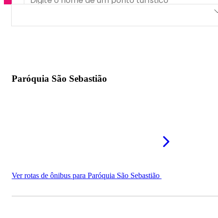
Paróquia São Sebastião
Gruta do Quilombo
Igreja Santo Antônio
Paróquia São Sebastião
Capela São Roque da Chave
Ver rotas de ônibus para Paróquia São Sebastião