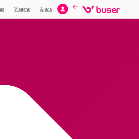
Novo
as
Viagens
Ajuda