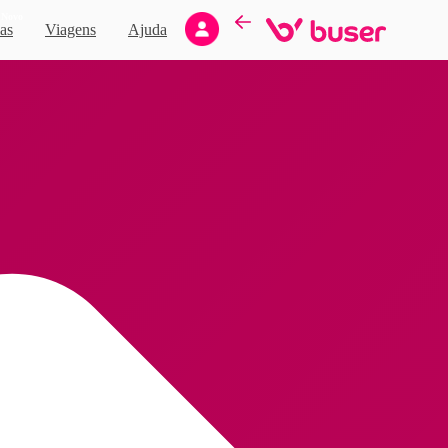
Novo
as
Viagens
Ajuda