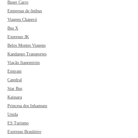
Buser Carro
Empresas de ônibus
Viagens Chapecó
Bus X
Expresso JK
Belos Montes Viagens
Kandango Transportes
Viação Itapemirim
Emtram
Catedral
Star Bus
Kaissara
Princesa dos Inhamuns
Unida
ES Turismo
Expresso Brasileiro