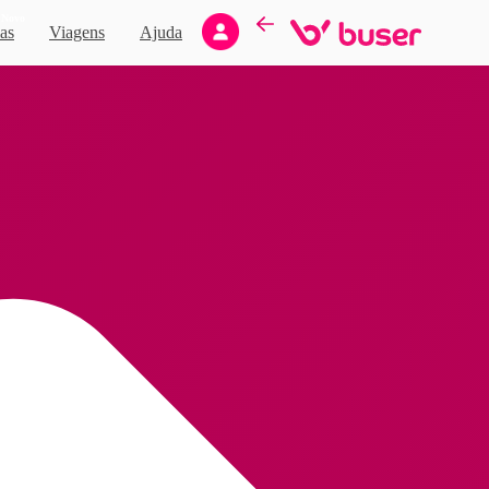
Novo
as
Viagens
Ajuda