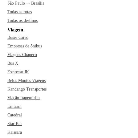
São Paulo ➝ Brasília
Todas as rotas
Todas os destinos
Viagem
Buser Carro
Empresas de ônibus
Viagens Chapecó
Bus X
Expresso JK
Belos Montes Viagens
Kandango Transportes
Viação Itapemirim
Emtram
Catedral
Star Bus
Kaissara