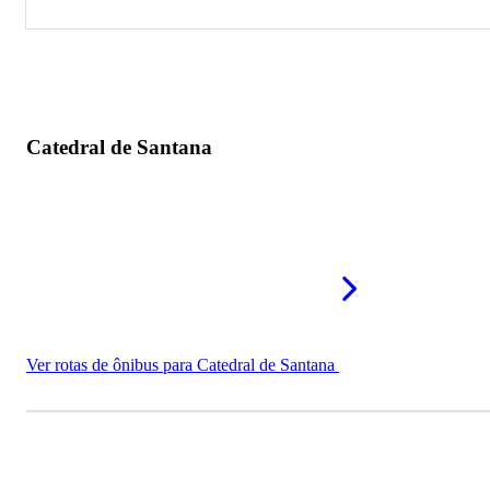
Catedral de Santana
Santuário do Rosário
Igreja de São José
Catedral de Santana
Ver rotas de ônibus para Catedral de Santana