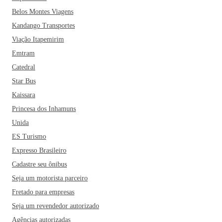
Belos Montes Viagens
Kandango Transportes
Viação Itapemirim
Emtram
Catedral
Star Bus
Kaissara
Princesa dos Inhamuns
Unida
ES Turismo
Expresso Brasileiro
Cadastre seu ônibus
Seja um motorista parceiro
Fretado para empresas
Seja um revendedor autorizado
Agências autorizadas