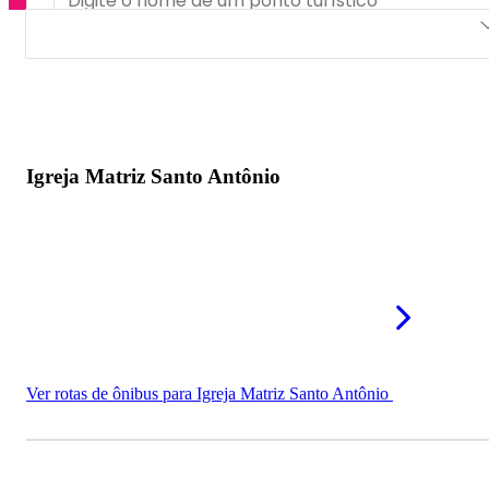
Igreja Matriz Santo Antônio
Capela de Nossa Senhora do Rosário
Igreja São Vicente
Igreja Matriz Santo Antônio
Capela Senhor dos Passos
Ver rotas de ônibus para Igreja Matriz Santo Antônio