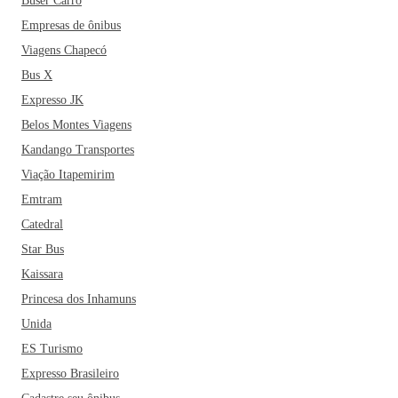
Buser Carro
Empresas de ônibus
Viagens Chapecó
Bus X
Expresso JK
Belos Montes Viagens
Kandango Transportes
Viação Itapemirim
Emtram
Catedral
Star Bus
Kaissara
Princesa dos Inhamuns
Unida
ES Turismo
Expresso Brasileiro