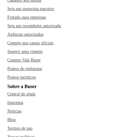
Cadastre seu ônibus
Seja um motorista parceiro
Fretado para empresas
Seja um revendedor autorizado
Agências autorizadas
Compre nos canais oficiais
Sugerir uma viagem
Compre Vale Buser
Pontos de embarque
Pontos turísticos
Sobre a Buser
Central de ajuda
Imprensa
Notícias
Blog
Termos de uso
Nossas políticas